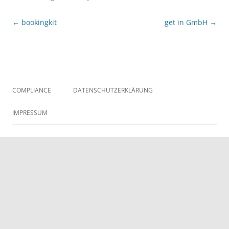
Beitragsnavigation
←
bookingkit
get in GmbH
→
COMPLIANCE
DATENSCHUTZERKLÄRUNG
IMPRESSUM