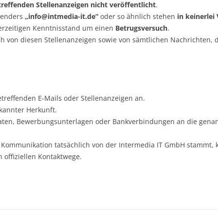
effenden Stellenanzeigen nicht veröffentlicht
.
senders
„
info@intmedia-it.de
“
oder so ähnlich stehen
in keinerlei
erzeitigen Kenntnisstand um einen
Betrugsversuch
.
ch von diesen Stellenanzeigen sowie von sämtlichen Nachrichten,
treffenden E-Mails oder Stellenanzeigen an.
annter Herkunft.
aten, Bewerbungsunterlagen oder Bankverbindungen an die genan
ne Kommunikation tatsächlich von der Intermedia IT GmbH stammt, ko
n offiziellen Kontaktwege.