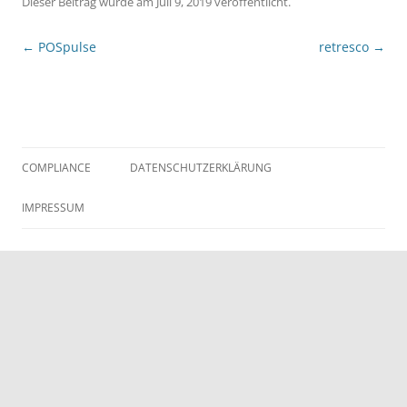
Dieser Beitrag wurde
am
Juli 9, 2019
veröffentlicht.
Beitragsnavigation
←
POSpulse
retresco
→
COMPLIANCE
DATENSCHUTZERKLÄRUNG
IMPRESSUM